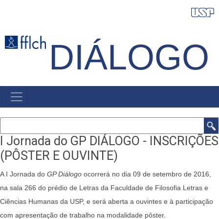
Pular
para
o
DIÁLOGO
conteúdo
principal
NAVEGAÇÃO
PRINCIPAL
Buscar
I Jornada do GP DIÁLOGO - INSCRIÇÕES
(PÔSTER E OUVINTE)
A I Jornada do
GP Diálogo
ocorrerá no dia 09 de setembro de 2016,
na sala 266 do prédio de Letras da Faculdade de Filosofia Letras e
Ciências Humanas da USP, e será aberta a ouvintes e à participação
com apresentação de trabalho na modalidade pôster.