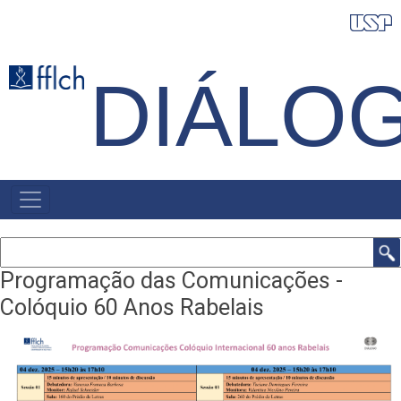
Pular
para
o
DIÁLO
conteúdo
principal
NAVEGAÇÃO
PRINCIPAL
Buscar
Programação das Comunicações -
Colóquio 60 Anos Rabelais