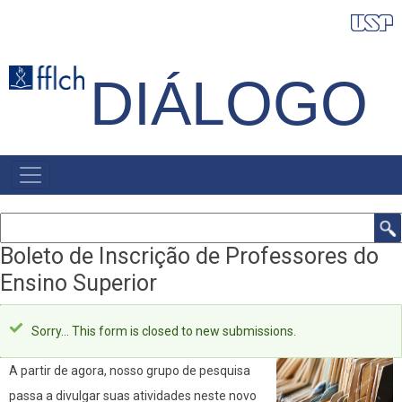
Pular
para
o
DIÁLOGO
conteúdo
principal
NAVEGAÇÃO
PRINCIPAL
Buscar
Boleto de Inscrição de Professores do
Ensino Superior
Mensagem
Sorry… This form is closed to new submissions.
de
A partir de agora, nosso grupo de pesquisa
status
passa a divulgar suas atividades neste novo