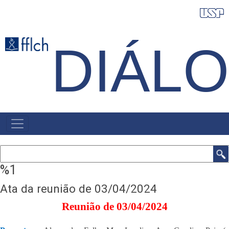
Pular
para
o
DIÁL
conteúdo
principal
NAVEGAÇÃO
PRINCIPAL
Buscar
%1
Ata da reunião de 03/04/2024
Reunião de 03/04/2024