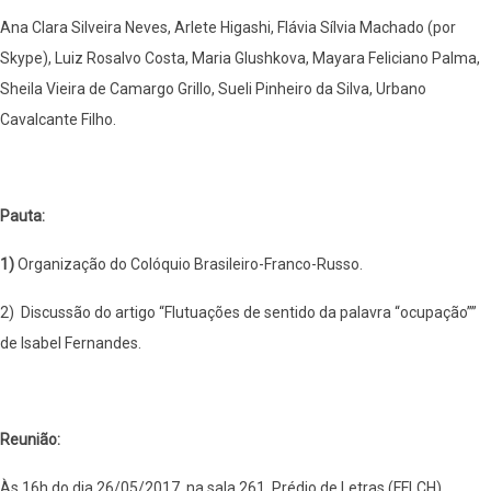
Ana Clara Silveira Neves, Arlete Higashi, Flávia Sílvia Machado (por
Skype), Luiz Rosalvo Costa, Maria Glushkova, Mayara Feliciano Palma,
Sheila Vieira de Camargo Grillo, Sueli Pinheiro da Silva, Urbano
Cavalcante Filho.
Pauta:
1)
Organização do Colóquio Brasileiro-Franco-Russo.
2) Discussão do artigo “Flutuações de sentido da palavra “ocupação””
de Isabel Fernandes.
Reunião:
Às 16h do dia 26/05/2017, na sala 261, Prédio de Letras (FFLCH),