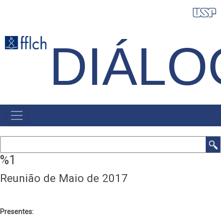
Pular
para
o
DIÁLO
conteúdo
principal
NAVEGAÇÃO
PRINCIPAL
Buscar
%1
Reunião de Maio de 2017
Presentes: