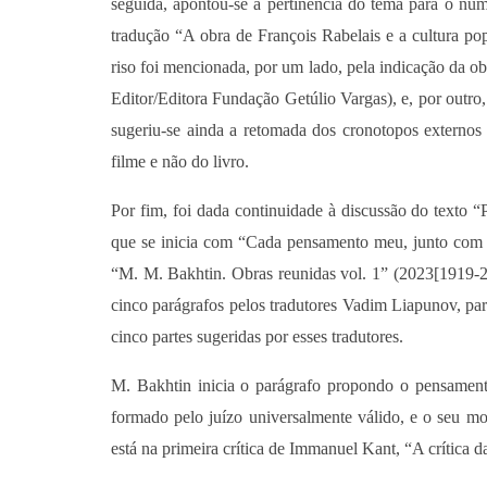
seguida, apontou-se a pertinência do tema para o nú
tradução “A obra de François Rabelais e a cultura p
riso foi mencionada, por um lado, pela indicação da ob
Editor/Editora Fundação Getúlio Vargas), e, por outro,
sugeriu-se ainda a retomada dos cronotopos externos n
filme e não do livro.
Por fim, foi dada continuidade à discussão do texto 
que se inicia com “Cada pensamento meu, junto com s
“M. M. Bakhtin. Obras reunidas vol. 1” (2023[1919-2
cinco parágrafos pelos tradutores Vadim Liapunov, par
cinco partes sugeridas por esses tradutores.
M. Bakhtin inicia o parágrafo propondo o pensament
formado pelo juízo universalmente válido, e o seu m
está na primeira crítica de Immanuel Kant, “A crítica 