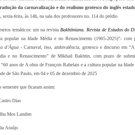
tradução da carnavalização e do realismo grotesco do inglês estad
, sexta-feira, às 14h, na sala dos professores no. 114 do prédio
eros temáticos: um na revista
Bakhtiniana. Revista de Estudos do Di
ura popular na Idade Média e no Renascimento (1965-2025)”- com 
ha d’Água -
Carnaval, riso, ambivalência, grotesco e discurso em “A
Média e no Renascimento” de Mikhail Bakhtin, com prazo de subm
60 anos de A obra de François Rabelais e a cultura popular na Idade
ade de São Paulo, em 04 e 05 de dezembro de 2025
 semestre que ficaram assim:
Castro Dias
Folha Mos Landim
lia Araújo