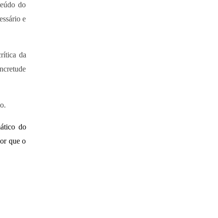
teúdo do
essário e
rítica da
oncretude
o.
ático do
or que o