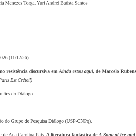
ia Menezes Torga, Yuri Andrei Batista Santos.
2026 (11/12/26)
mo resistência discursiva em
Ainda estou aqui
, de Marcelo Rubens
aris Est Créteil)
uniões do Diálogo
união do Grupo de Pesquisa Diálogo (USP-CNPq).
e de Ana Carolina Pais,
A literatura fantástica de
A Song of Ice and