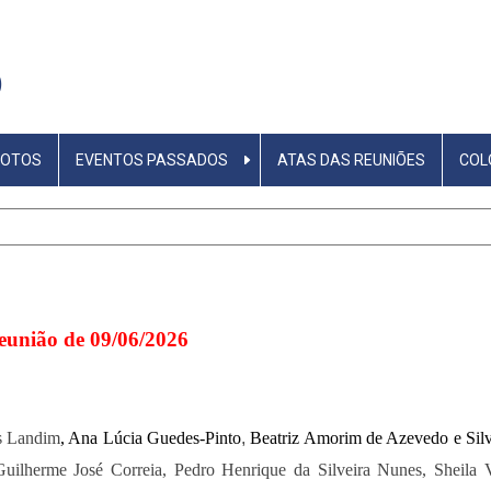
O
FOTOS
EVENTOS PASSADOS
ATAS DAS REUNIÕES
COL
eunião de 09/06/2026
s Landim
, Ana Lúcia Guedes-Pinto
,
Beatriz Amorim de Azevedo e Sil
uilherme José Correia, Pedro Henrique da Silveira Nunes, Sheila V