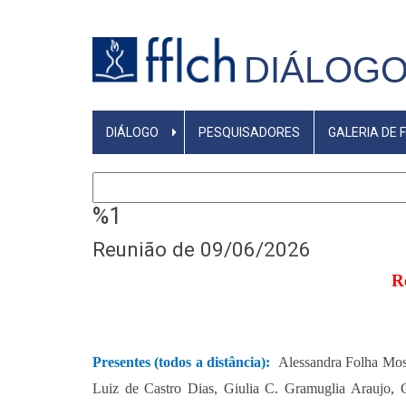
Pular
para
DIÁLOG
o
conteúdo
principal
NAVEGAÇÃO
DIÁLOGO
PESQUISADORES
GALERIA DE 
PRINCIPAL
Buscar
%1
Reunião de 09/06/2026
R
Presentes (todos a distância):
Alessandra Folha Mo
Luiz de Castro Dias, Giulia C. Gramuglia Araujo, G