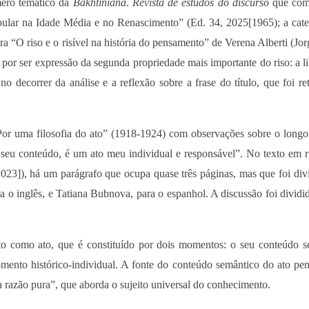
mero temático da
Bakhtiniana
.
Revista de estudos do discurso
que com
opular na Idade Média e no Renascimento” (Ed. 34, 2025[1965); a cat
ra “O riso e o risível na história do pensamento” de Verena Alberti (Jo
 por ser expressão da segunda propriedade mais importante do riso: a l
o decorrer da análise e a reflexão sobre a frase do título, que foi re
“Por uma filosofia do ato” (1918-1924) com observações sobre o longo
eu conteúdo, é um ato meu individual e responsável”. No texto em r
023]), há um parágrafo que ocupa quase três páginas, mas que foi di
a o inglês, e Tatiana Bubnova, para o espanhol. A discussão foi dividi
o como ato, que é constituído por dois momentos: o seu conteúdo s
omento histórico-individual. A fonte do conteúdo semântico do ato p
da razão pura”, que aborda o sujeito universal do conhecimento.