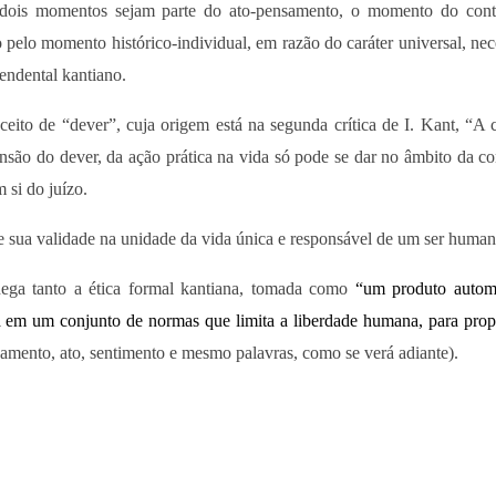
 dois momentos sejam parte do ato-pensamento, o momento do con
 pelo momento histórico-individual, em razão do caráter universal, nec
endental kantiano.
ceito de “dever”, cuja origem está na segunda crítica de I. Kant, “A c
nsão do dever, da ação prática na vida só pode se dar no âmbito da c
m si do juízo.
e sua validade na unidade da vida única e responsável de um ser human
nega tanto a ética formal kantiana, tomada como
“um produto autom
 em um conjunto de normas que limita a liberdade humana, para prop
samento, ato, sentimento e mesmo palavras, como se verá adiante).